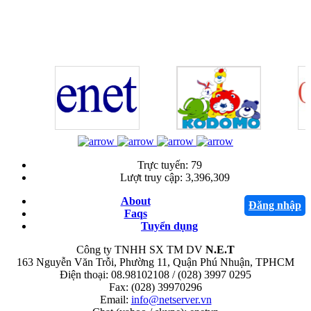
Trực tuyến:
79
Lượt truy cập:
3,396,309
About
Đăng nhập
Faqs
Tuyển dụng
Công ty TNHH SX TM DV
N.E.T
163 Nguyễn Văn Trỗi, Phường 11, Quận Phú Nhuận, TPHCM
Điện thoại: 08.98102108 / (028) 3997 0295
Fax: (028) 39970296
Email:
info@netserver.vn