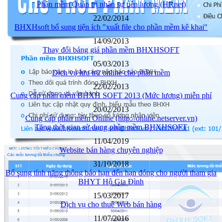
Phần mềm Quản trị nhân sự tiền lương (HRnet)
22/02/2014
BHXHsoft bổ sung tiện ích "xuất file cho phần mềm kê khai"
14/09/2013
Thay đổi bảng giá phần mềm BHXHSOFT
05/03/2013
Dịch vụ lưu trữ online cho phần mềm
22/02/2013
Cung cấp phần mềm BHXH SOFT 2013 (Mức lương) miễn phí
20/02/2013
Cung cấp phần mềm Online (http://online.netserver.vn)
Tăng thời gian sử dụng phần mềm BHXHSOFT
11/04/2019
Website bán hàng chuyên nghiệp
31/10/2018
Bổ sung tính năng thông báo hạn đến hạn đóng cho người tham gia
BHYT Hộ Gia Đình
15/03/2017
Dịch vụ cho thuê Web bán hàng
11/07/2016